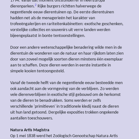
1794. Vanaf dat moment ontstonden er in heel Europa
2
dierenparken.
Rijke burgers richtten halverwege de
negentiende eeuw dierentuinen op. De eerste dierentuinen
hadden net als de menagerieën het karakter van
trofeeëngalerijen en rariteitenkabinetten: exotische geschenken,
vorstelijke collecties en souvenirs uit verre landen werden
bijeengeplaatst in bonte tentoonstellingen.
Door een andere wetenschappelijke benadering wilde men in de
dierentuin de wonderen van de natuur en haar rijkdom laten zien
door van zoveel mogelijk soorten dieren minstens één exemplaar
aan te schaffen. Deze dieren werden in eerste instantie in
simpele kooien tentoongesteld.
Vanaf de tweede helft van de negentiende eeuw besteedde men
ook aandacht aan de vormgeving van de verblijven. Zo werden
vele dierenverblijven in exotische stijl gebouwd om de herkomst
van de dieren te benadrukken. Soms werden er zelfs
verschillende 'primitieven' in traditionele kledij naast de dieren
uit hun land getoond. Dergelijke exposities trokken ongekende
aantallen toeschouwers.
Natura Artis Magistra
Op 1 mei 1838 werd het Zoölogisch Genootschap Natura Artis