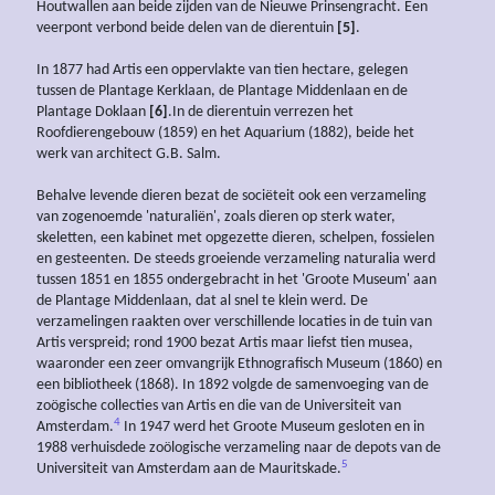
Houtwallen aan beide zijden van de Nieuwe Prinsengracht. Een
veerpont verbond beide delen van de dierentuin
[5]
.
In 1877 had Artis een oppervlakte van tien hectare, gelegen
tussen de Plantage Kerklaan, de Plantage Middenlaan en de
Plantage Doklaan
[6]
.In de dierentuin verrezen het
Roofdierengebouw (1859) en het Aquarium (1882), beide het
werk van architect G.B. Salm.
Behalve levende dieren bezat de sociëteit ook een verzameling
van zogenoemde 'naturaliën', zoals dieren op sterk water,
skeletten, een kabinet met opgezette dieren, schelpen, fossielen
en gesteenten. De steeds groeiende verzameling naturalia werd
tussen 1851 en 1855 ondergebracht in het 'Groote Museum' aan
de Plantage Middenlaan, dat al snel te klein werd. De
verzamelingen raakten over verschillende locaties in de tuin van
Artis verspreid; rond 1900 bezat Artis maar liefst tien musea,
waaronder een zeer omvangrijk Ethnografisch Museum (1860) en
een bibliotheek (1868). In 1892 volgde de samenvoeging van de
zoögische collecties van Artis en die van de Universiteit van
4
Amsterdam.
In 1947 werd het Groote Museum gesloten en in
1988 verhuisdede zoölogische verzameling naar de depots van de
5
Universiteit van Amsterdam aan de Mauritskade.