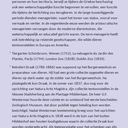
personen en hun territoria, terwijl ze tijdens de Griekse beschaving
ook een wetenschappelijke functie begonnen te vervullen, een functie
die tijdens de Verlichting zou terugkeren. In de lange tussenliggende
periode dienden menagerieën, naast het tonen van status, vooral voor
vermaak en vertier. In de negentiende eeuw werden de aristocratische
menagerieën vervangen door de moderne dierentuinen, die
wetenschappelijk en educatief gericht waren. De term menagerie heeft
ook betrekking op reizende gezelschappen, die wilde dieren
tentoonstelden in Europa en Amerika.
2
Tiergarten Schönbrunn, Wenen (1752); La ménagerie du Jardin des
Plantes, Parijs (1794); London Zoo (1828); Dublin Zoo (1830).
3
Reindert Draak (1786-1866) was suppoost op het Burgerweeshuis en
preparateur van dieren. Hij had een grote collectie opgezette dieren en
dieren op sterk water op de zolder van het Burgerweeshuis. Na
plaatsgebrek kon Draak, in de zomer van 1837, dus nog voor de
oprichting van Natura Artis Magistra, zijn collectie tentoonstellen in de
Nieuwe Stadsherberg aan de Plantage Middenlaan. De heer G.F.
Westerman huurde deze ruimte en zo ontstond het eerste bescheiden
Zoölogisch Museum, dat door publiek tegen betaling kon worden
bezichtigd. Nadat Westerman toestemming kreeg voor het oprichten
van Natura Artis Magistra in 1838 werd in de tuin van het buiten
Middenhof een houten loodsgebouw waarin de collectie Draak kon
worden ondergebracht. Als tegenprestatie voor het schenken van zijn