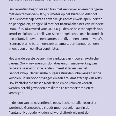
De dierentuin begon als een tuin met een vijver en een orangerie
met een terrein van 60 bij 80 meter op het buiten Middenhof.
Het Genootschap bezat aanvankelijk slechts enkele apen, herten
en papegaaien, aangevuld met het naturaliakabinet van Reindert
3
Draak.
In 1839 werd voor 34.000 gulden de hele menagerie van
kermisexploitant Cornelis van Aken aangekocht. Deze bestond uit
een olifant, leeuwen, een panter, een tijger, een poema, hyena's,
ijsberen, bruine beren, een zebra, lama's, een kangoeroe, een
gnoe, apen en een Boa constrictor.
Het was de eerste belangrijke aankoop van grote en exotische
dieren. Ook vroeg men om donaties en om medewerking van
reizigers naar exotische landen, meestal leden van het
Genootschap. Nederlandse burgers stuurden schenkingen uit de
koloniën, in ruil voor privileges en een erelidmaatschap van Artis.
Ook kapiteins die tussen Nederland en de koloniën voeren,
werden bereid gevonden om dieren te transporteren en te
verzorgen.
In de loop van de negentiende eeuw kocht het allengs groter
wordende Genootschap steeds meer percelen aan in de
Plantage. Het oude Middenhof werd uitgebreid met de