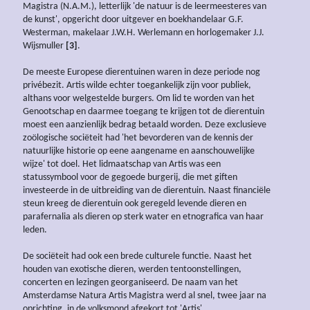
Magistra (N.A.M.), letterlijk 'de natuur is de leermeesteres van
de kunst', opgericht door uitgever en boekhandelaar G.F.
Westerman, makelaar J.W.H. Werlemann en horlogemaker J.J.
Wijsmuller
[3]
.
De meeste Europese dierentuinen waren in deze periode nog
privébezit. Artis wilde echter toegankelijk zijn voor publiek,
althans voor welgestelde burgers. Om lid te worden van het
Genootschap en daarmee toegang te krijgen tot de dierentuin
moest een aanzienlijk bedrag betaald worden. Deze exclusieve
zoölogische sociëteit had 'het bevorderen van de kennis der
natuurlijke historie op eene aangename en aanschouwelijke
wijze' tot doel. Het lidmaatschap van Artis was een
statussymbool voor de gegoede burgerij, die met giften
investeerde in de uitbreiding van de dierentuin. Naast financiële
steun kreeg de dierentuin ook geregeld levende dieren en
parafernalia als dieren op sterk water en etnografica van haar
leden.
De sociëteit had ook een brede culturele functie. Naast het
houden van exotische dieren, werden tentoonstellingen,
concerten en lezingen georganiseerd. De naam van het
Amsterdamse Natura Artis Magistra werd al snel, twee jaar na
oprichting, in de volksmond afgekort tot 'Artis'.