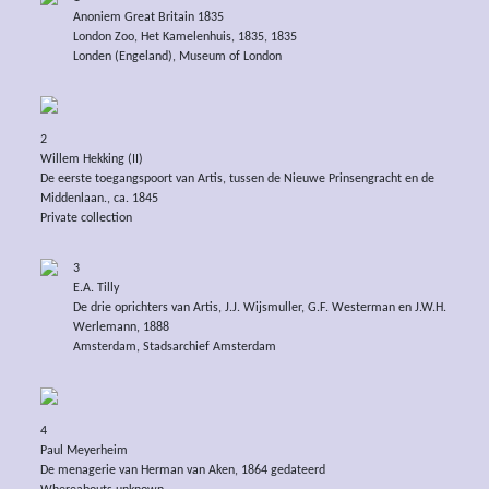
Anoniem Great Britain 1835
London Zoo, Het Kamelenhuis, 1835, 1835
Londen (Engeland), Museum of London
2
Willem Hekking (II)
De eerste toegangspoort van Artis, tussen de Nieuwe Prinsengracht en de
Middenlaan., ca. 1845
Private collection
3
E.A. Tilly
De drie oprichters van Artis, J.J. Wijsmuller, G.F. Westerman en J.W.H.
Werlemann, 1888
Amsterdam, Stadsarchief Amsterdam
4
Paul Meyerheim
De menagerie van Herman van Aken, 1864 gedateerd