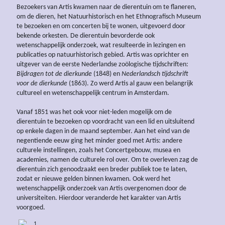
Bezoekers van Artis kwamen naar de dierentuin om te flaneren,
om de dieren, het Natuurhistorisch en het Ethnografisch Museum
te bezoeken en om concerten bij te wonen, uitgevoerd door
bekende orkesten. De dierentuin bevorderde ook
wetenschappelijk onderzoek, wat resulteerde in lezingen en
publicaties op natuurhistorisch gebied. Artis was oprichter en
uitgever van de eerste Nederlandse zoölogische tijdschriften:
Bijdragen tot de
dierkunde
(1848) en
Nederlandsch tijdschrift
voor de dierkunde
(1863). Zo werd Artis al gauw een belangrijk
cultureel en wetenschappelijk centrum in Amsterdam.
Vanaf 1851 was het ook voor niet-leden mogelijk om de
dierentuin te bezoeken op voordracht van een lid en uitsluitend
op enkele dagen in de maand september. Aan het eind van de
negentiende eeuw ging het minder goed met Artis: andere
culturele instellingen, zoals het Concertgebouw, musea en
academies, namen de culturele rol over. Om te overleven zag de
dierentuin zich genoodzaakt een breder publiek toe te laten,
zodat er nieuwe gelden binnen kwamen. Ook werd het
wetenschappelijk onderzoek van Artis overgenomen door de
universiteiten. Hierdoor veranderde het karakter van Artis
voorgoed.
1