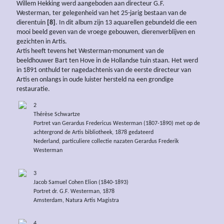
Willem Hekking werd aangeboden aan directeur G.F.
Westerman, ter gelegenheid van het 25-jarig bestaan van de
dierentuin
[8]
. In dit album zijn 13 aquarellen gebundeld die een
mooi beeld geven van de vroege gebouwen, dierenverblijven en
gezichten in Artis.
Artis heeft tevens het Westerman-monument van de
beeldhouwer Bart ten Hove in de Hollandse tuin staan. Het werd
in 1891 onthuld ter nagedachtenis van de eerste directeur van
Artis en onlangs in oude luister hersteld na een grondige
restauratie.
2
Thérèse Schwartze
Portret van Gerardus Fredericus Westerman (1807-1890) met op de
achtergrond de Artis bibliotheek, 1878 gedateerd
Nederland, particuliere collectie nazaten Gerardus Frederik
Westerman
3
Jacob Samuel Cohen Elion (1840-1893)
Portret dr. G.F. Westerman, 1878
Amsterdam, Natura Artis Magistra
4