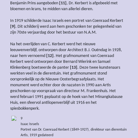
Benjamin Prins aangeboden
[11]
, Dr. Kerbert is afgebeeld met
bloemen en krans, te midden van allerlei dieren.
In 1919 schilderde Isaac Israels een portret van Coenraad Kerbert
[9]
. Dit schilderij werd aan hem geschonken ter gelegenheid van
zijn 70ste verjaardag door het bestuur van N.A.M.
Na het overlijden van C. Kerbert werd het nieuwe
leeuwenverblijf, ontworpen door Architect B.J. Ouëndag in 1928,
naar hem vernoemd
[12]
. Het grafmonument van Coenraad
Kerbert werd ontworpen door Bernard Wierink en Samuel
Klinkenberg boetseerde de panter
[13]
. Deze twee kunstenaars
werkten veel in de dierentuin. Het grafmonument stond
oorspronkelijk op de Nieuwe Oosterbegraafplaats. Het
monument werd echter door de nazaten in 1990 aan Artis
geschonken op voorspraak van directeur M. Frankenhuis. Het
werd februari 1991 geplaatst op de hoek van het Minangkabause
Huis, een sfeervol antilopenverblijf uit 1916 en het
spiesbokkenperk.
9
Isaac Israels
Portret van Dr. Coenraad Kerbert (1849-1927), direkteur van dierentuin
Artis, 1919 gedateerd