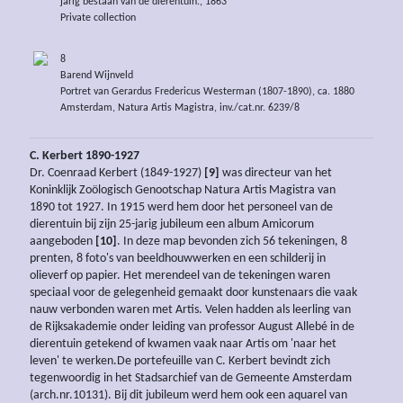
jarig bestaan van de dierentuin., 1863
Private collection
8
Barend Wijnveld
Portret van Gerardus Fredericus Westerman (1807-1890), ca. 1880
Amsterdam, Natura Artis Magistra, inv./cat.nr. 6239/8
C. Kerbert 1890-1927
Dr. Coenraad Kerbert (1849-1927)
[9]
was directeur van het
Koninklijk Zoölogisch Genootschap Natura Artis Magistra van
1890 tot 1927. In 1915 werd hem door het personeel van de
dierentuin bij zijn 25-jarig jubileum een album Amicorum
aangeboden
[10]
. In deze map bevonden zich 56 tekeningen, 8
prenten, 8 foto's van beeldhouwwerken en een schilderij in
olieverf op papier. Het merendeel van de tekeningen waren
speciaal voor de gelegenheid gemaakt door kunstenaars die vaak
nauw verbonden waren met Artis. Velen hadden als leerling van
de Rijksakademie onder leiding van professor August Allebé in de
dierentuin getekend of kwamen vaak naar Artis om 'naar het
leven' te werken.De portefeuille van C. Kerbert bevindt zich
tegenwoordig in het Stadsarchief van de Gemeente Amsterdam
(arch.nr.10131). Bij dit jubileum werd hem ook een aquarel van