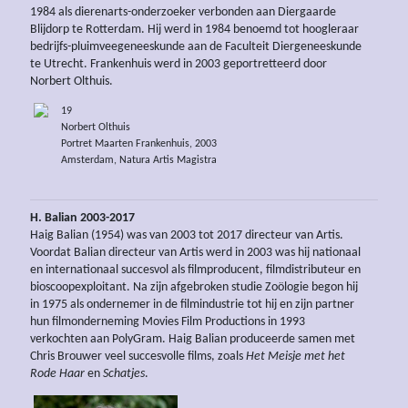
1984 als dierenarts-onderzoeker verbonden aan Diergaarde
Blijdorp te Rotterdam. Hij werd in 1984 benoemd tot hoogleraar
bedrijfs-pluimveegeneeskunde aan de Faculteit Diergeneeskunde
te Utrecht. Frankenhuis werd in 2003 geportretteerd door
Norbert Olthuis.
19
Norbert Olthuis
Portret Maarten Frankenhuis, 2003
Amsterdam, Natura Artis Magistra
H. Balian 2003-2017
Haig Balian (1954) was van 2003 tot 2017 directeur van Artis.
Voordat Balian directeur van Artis werd in 2003 was hij nationaal
en internationaal succesvol als filmproducent, filmdistributeur en
bioscoopexploitant. Na zijn afgebroken studie Zoölogie begon hij
in 1975 als ondernemer in de filmindustrie tot hij en zijn partner
hun filmonderneming Movies Film Productions in 1993
verkochten aan PolyGram. Haig Balian produceerde samen met
Chris Brouwer veel succesvolle films, zoals
Het Meisje met het
Rode Haar
en
Schatjes
.