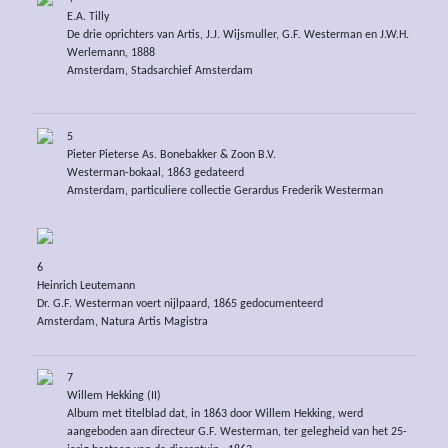
E.A. Tilly
De drie oprichters van Artis, J.J. Wijsmuller, G.F. Westerman en J.W.H.
Werlemann, 1888
Amsterdam, Stadsarchief Amsterdam
5
Pieter Pieterse As. Bonebakker & Zoon B.V.
Westerman-bokaal, 1863 gedateerd
Amsterdam, particuliere collectie Gerardus Frederik Westerman
6
Heinrich Leutemann
Dr. G.F. Westerman voert nijlpaard, 1865 gedocumenteerd
Amsterdam, Natura Artis Magistra
7
Willem Hekking (II)
Album met titelblad dat, in 1863 door Willem Hekking, werd
aangeboden aan directeur G.F. Westerman, ter gelegheid van het 25-