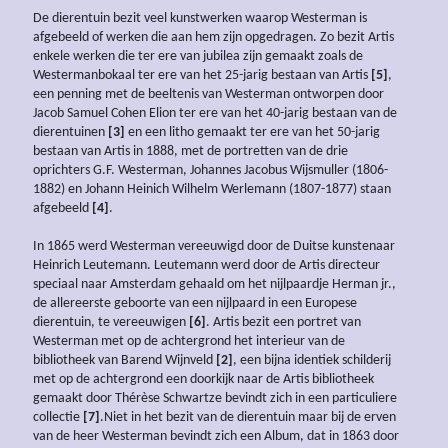
De dierentuin bezit veel kunstwerken waarop Westerman is
afgebeeld of werken die aan hem zijn opgedragen. Zo bezit Artis
enkele werken die ter ere van jubilea zijn gemaakt zoals de
Westermanbokaal ter ere van het 25-jarig bestaan van Artis
[5]
,
een penning met de beeltenis van Westerman ontworpen door
Jacob Samuel Cohen Elion ter ere van het 40-jarig bestaan van de
dierentuinen
[3]
en een litho gemaakt ter ere van het 50-jarig
bestaan van Artis in 1888, met de portretten van de drie
oprichters G.F. Westerman, Johannes Jacobus Wijsmuller (1806-
1882) en Johann Heinich Wilhelm Werlemann (1807-1877) staan
afgebeeld
[4]
.
In 1865 werd Westerman vereeuwigd door de Duitse kunstenaar
Heinrich Leutemann. Leutemann werd door de Artis directeur
speciaal naar Amsterdam gehaald om het nijlpaardje Herman jr.,
de allereerste geboorte van een nijlpaard in een Europese
dierentuin, te vereeuwigen
[6]
. Artis bezit een portret van
Westerman met op de achtergrond het interieur van de
bibliotheek van Barend Wijnveld
[2]
, een bijna identiek schilderij
met op de achtergrond een doorkijk naar de Artis bibliotheek
gemaakt door Thérèse Schwartze bevindt zich in een particuliere
collectie
[7]
.Niet in het bezit van de dierentuin maar bij de erven
van de heer Westerman bevindt zich een Album, dat in 1863 door