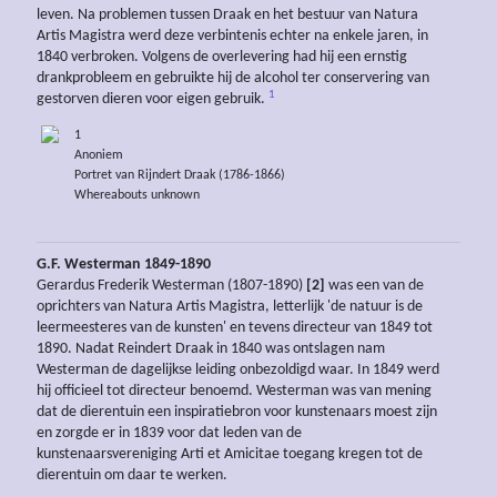
leven. Na problemen tussen Draak en het bestuur van Natura
Artis Magistra werd deze verbintenis echter na enkele jaren, in
1840 verbroken. Volgens de overlevering had hij een ernstig
drankprobleem en gebruikte hij de alcohol ter conservering van
1
gestorven dieren voor eigen gebruik.
1
Anoniem
Portret van Rijndert Draak (1786-1866)
Whereabouts unknown
G.F. Westerman 1849-1890
Gerardus Frederik Westerman (1807-1890)
[2]
was een van de
oprichters van Natura Artis Magistra, letterlijk 'de natuur is de
leermeesteres van de kunsten' en tevens directeur van 1849 tot
1890. Nadat Reindert Draak in 1840 was ontslagen nam
Westerman de dagelijkse leiding onbezoldigd waar. In 1849 werd
hij officieel tot directeur benoemd. Westerman was van mening
dat de dierentuin een inspiratiebron voor kunstenaars moest zijn
en zorgde er in 1839 voor dat leden van de
kunstenaarsvereniging Arti et Amicitae toegang kregen tot de
dierentuin om daar te werken.