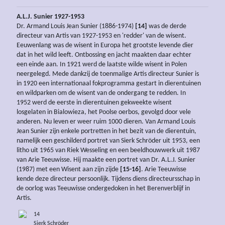
A.L.J. Sunier 1927-1953
Dr. Armand Louis Jean Sunier (1886-1974)
[14]
was de derde
directeur van Artis van 1927-1953 en 'redder' van de wisent.
Eeuwenlang was de wisent in Europa het grootste levende dier
dat in het wild leeft. Ontbossing en jacht maakten daar echter
een einde aan. In 1921 werd de laatste wilde wisent in Polen
neergelegd. Mede dankzij de toenmalige Artis directeur Sunier is
in 1920 een internationaal fokprogramma gestart in dierentuinen
en wildparken om de wisent van de ondergang te redden. In
1952 werd de eerste in dierentuinen gekweekte wisent
losgelaten in Bialowieza, het Poolse oerbos, gevolgd door vele
anderen. Nu leven er weer ruim 1000 dieren. Van Armand Louis
Jean Sunier zijn enkele portretten in het bezit van de dierentuin,
namelijk een geschilderd portret van Sierk Schröder uit 1953, een
litho uit 1965 van Riek Wesseling en een beeldhouwwerk uit 1987
van Arie Teeuwisse. Hij maakte een portret van Dr. A.L.J. Sunier
(1987) met een Wisent aan zijn zijde
[15-16]
. Arie Teeuwisse
kende deze directeur persoonlijk. Tijdens diens directeursschap in
de oorlog was Teeuwisse ondergedoken in het Berenverblijf in
Artis.
14
Sierk Schröder